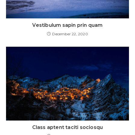
Vestibulum sapin prin quam
December 22, 2020
Class aptent taciti sociosqu