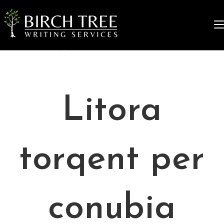
Litora
torqent per
conubia